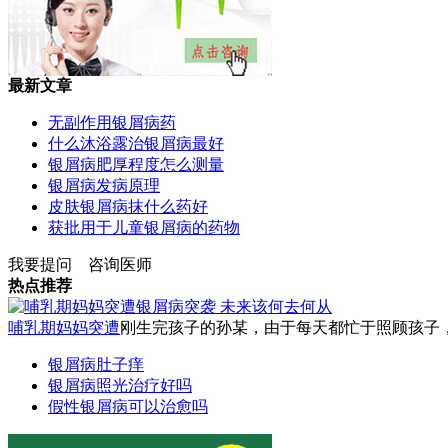
最新文章
无副作用银屑病药
什么沐浴露治银屑病最好
银屑病肥厚程度怎么测量
银屑病发病原理
皮肤银屑病抹什么药好
获批用于儿童银屑病的药物
我要提问
咨询医师
热点推荐
哺乳期妈妈突遭
刚生完孩子的孙某，由于每天都忙于照顾孩子，一
银屑病肚子痒
银屑病照光治疗好吗
假性银屑病可以治愈吗