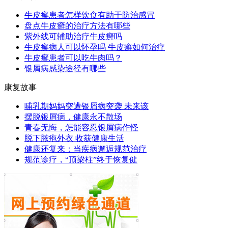
牛皮癣患者怎样饮食有助于防治感冒
盘点牛皮癣的治疗方法有哪些
紫外线可辅助治疗牛皮癣吗
牛皮癣病人可以怀孕吗 牛皮癣如何治疗
牛皮癣患者可以吃牛肉吗？
银屑病感染途径有哪些
康复故事
哺乳期妈妈突遭银屑病突袭 未来该
摆脱银屑病，健康永不散场
青春无悔，怎能容忍银屑病作怪
脱下脓疱外衣 收获健康生活
健康还复来：当疾病邂逅规范治疗
规范诊疗，“顶梁柱”终于恢复健