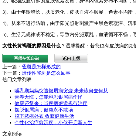
2)、吸烟成瘾引起的皮肤色素发黄，身体内色素分布不均衡，
3)、由于年龄增长，肤质老化，皮肤血液不顺畅，色素不均衡
4)、从来不进行防晒，由于阳光照射刺激产生黑色素凝滞、沉
5)、生活无规律或不稳定，导致内分泌紊乱，血液循环不畅，
女性长黄褐斑的原因是什么
？温馨提醒：若您也有皮肤病的烦恼
上一篇：
雀斑是怎样形成的
下一篇：
遗传性雀斑是怎么回事
热门文章列表
哺乳期妈妈突遭银屑病突袭 未来该何去何从
青春无悔，怎能容忍银屑病作怪
健康还复来：当疾病邂逅规范治疗
摆脱银屑病，健康永不散场
脱下脓疱外衣 收获健康生活
个性化治疗愈沉疾，小伙开启新人生
文章阅读